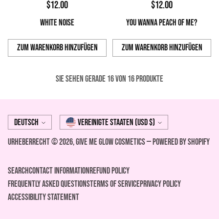
$12.00
$12.00
WHITE NOISE
YOU WANNA PEACH OF ME?
Zum Warenkorb hinzufügen
Zum Warenkorb hinzufügen
Anzahl
Anzahl
Sie sehen gerade 16 von 16 produkte
Sprache
Währung
Deutsch
Vereinigte Staaten (USD $)
Urheberrecht © 2026,
Give Me Glow Cosmetics
—
Powered by Shopify
Search
Contact Information
REFUND POLICY
FREQUENTLY ASKED QUESTIONS
Terms of Service
Privacy Policy
ACCESSIBILITY STATEMENT