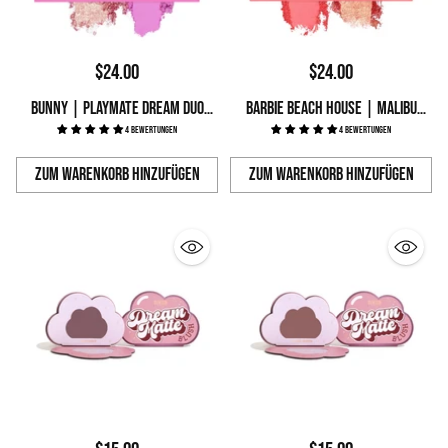
$24.00
$24.00
BUNNY | PLAYMATE DREAM DUO
BARBIE BEACH HOUSE | MALIBU
PALETTE
4 Bewertungen
SUNSET DREAM DUO PALETTE
4 Bewertungen
Zum Warenkorb hinzufügen
Zum Warenkorb hinzufügen
Anzahl
Anzahl