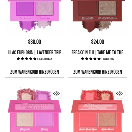
$30.00
$24.00
LILAC EUPHORIA | LAVENDER TRIP
FREAKY IN FIJI |TAKE ME TO THE
DREAM DUO PALETTE
2 Bewertungen
TROPICS DREAM DUO PALETTE
1 Bewertung
Zum Warenkorb hinzufügen
Zum Warenkorb hinzufügen
Anzahl
Anzahl