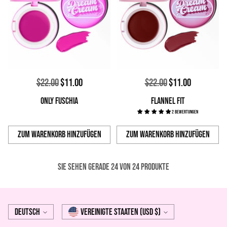
Normaler
Normaler
$22.00
$11.00
$22.00
$11.00
Preis
Preis
ONLY FUSCHIA
FLANNEL FIT
2 Bewertungen
Zum Warenkorb hinzufügen
Zum Warenkorb hinzufügen
Anzahl
Anzahl
Sie sehen gerade 24 von 24 produkte
Sprache
Währung
Deutsch
Vereinigte Staaten (USD $)