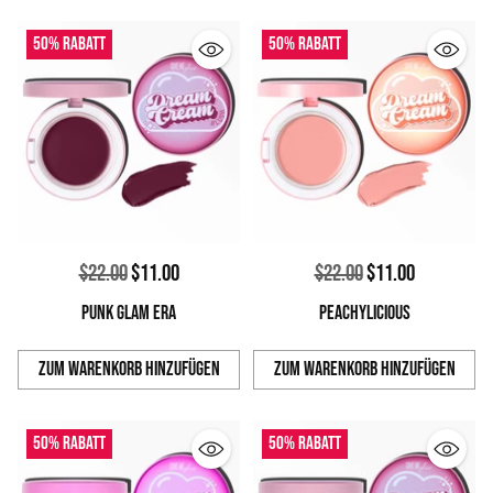
50% Rabatt
50% Rabatt
Normaler
Normaler
$22.00
$11.00
$22.00
$11.00
Preis
Preis
PUNK GLAM ERA
PEACHYLICIOUS
Zum Warenkorb hinzufügen
Zum Warenkorb hinzufügen
Anzahl
Anzahl
50% Rabatt
50% Rabatt