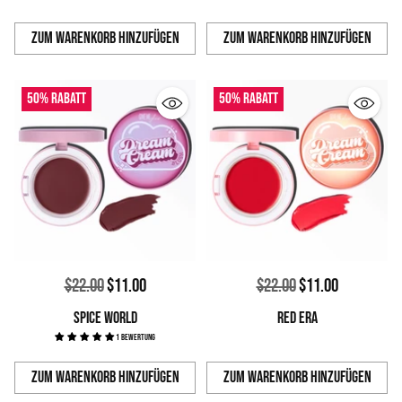
Zum Warenkorb hinzufügen
Zum Warenkorb hinzufügen
Anzahl
Anzahl
50% Rabatt
50% Rabatt
Normaler
Normaler
$22.00
$11.00
$22.00
$11.00
Preis
Preis
SPICE WORLD
RED ERA
1 Bewertung
Zum Warenkorb hinzufügen
Zum Warenkorb hinzufügen
Anzahl
Anzahl