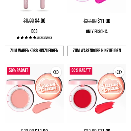
Normaler
$8.00
$4.00
Normaler
$22.00
$11.00
Preis
Preis
DC3
ONLY FUSCHIA
2 Bewertungen
Zum Warenkorb hinzufügen
Zum Warenkorb hinzufügen
Anzahl
Anzahl
50% Rabatt
50% Rabatt