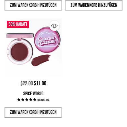
Zum Warenkorb hinzufügen
Zum Warenkorb hinzufügen
Anzahl
Anzahl
50% Rabatt
Normaler
$22.00
$11.00
Preis
SPICE WORLD
1 Bewertung
Zum Warenkorb hinzufügen
Anzahl