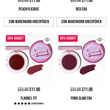
Normaler
Normaler
$22.00
$11.00
$22.00
$11.00
Preis
Preis
PEACHYLICIOUS
RED ERA
Zum Warenkorb hinzufügen
Zum Warenkorb hinzufügen
Anzahl
Anzahl
50% Rabatt
50% Rabatt
Normaler
Normaler
$22.00
$11.00
$22.00
$11.00
Preis
Preis
FLANNEL FIT
PUNK GLAM ERA
2 Bewertungen