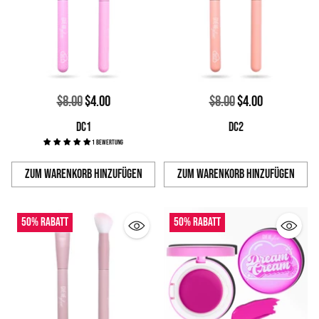
Normaler
Normaler
$8.00
$4.00
$8.00
$4.00
Preis
Preis
DC1
DC2
1 Bewertung
Zum Warenkorb hinzufügen
Zum Warenkorb hinzufügen
Anzahl
Anzahl
50% Rabatt
50% Rabatt