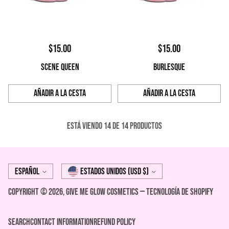
$15.00
$15.00
SCENE QUEEN
BURLESQUE
Añadir a la cesta
Añadir a la cesta
Cantidad
Cantidad
Está viendo 14 de 14 productos
Idioma
moneda
Español
Estados Unidos (USD $)
Copyright © 2026,
Give Me Glow Cosmetics
—
Tecnología de Shopify
Search
Contact Information
REFUND POLICY